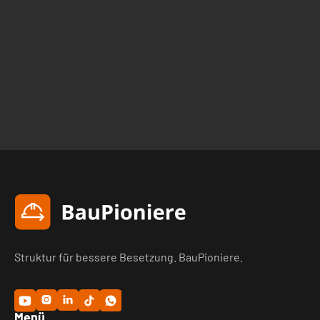
05/
Bleiben Kandidaten und Rückläufe
nur für eine einzelne Stelle
nutzbar?
Kontakte, Rückläufe und Kandidaten bleiben im System
erhalten und können zu einem eigenen
Netzwerk/Talentpool bzw. einer wiederverwendbaren
Grundlage für künftige Besetzungen werden.
Struktur für bessere Besetzung. BauPioniere.


Menü